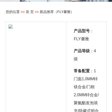
您的位置
>>
首 页
>>
新品推荐（FLY馨雅）
产品型号
：
FLY馨雅
产品等级
：4
级
常备配置
：1
门面1.0MM锌
镁合金/门框
2.0MM锌合金/
聚氨酯发泡填
充/隐藏式明合