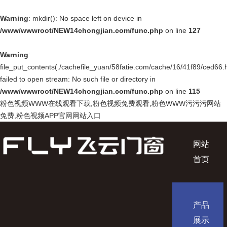
Warning
: mkdir(): No space left on device in
/www/wwwroot/NEW14chongjian.com/func.php
on line
127
Warning
:
file_put_contents(./cachefile_yuan/58fatie.com/cache/16/41f89/ced66.h
failed to open stream: No such file or directory in
/www/wwwroot/NEW14chongjian.com/func.php
on line
115
粉色视频WWW在线观看下载,粉色视频免费观看,粉色WWW污污污网站
免费,粉色视频APP官网网站入口
网站
首页
产品
展示